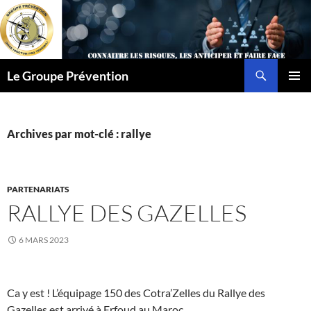
Aller
au
contenu
Recherche
Le Groupe Prévention
MENU
PRINCI
Archives par mot-clé : rallye
PARTENARIATS
RALLYE DES GAZELLES
6 MARS 2023
Ca y est ! L’équipage 150 des Cotra’Zelles du Rallye des
Gazelles est arrivé à Erfoud au Maroc