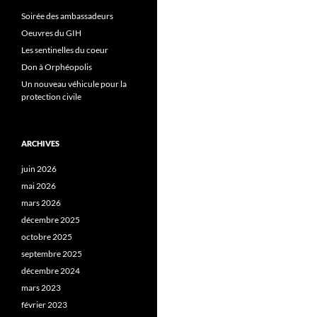
Soirée des ambassadeurs
Oeuvres du GIH
Les sentinelles du coeur
Don à Orphéopolis
Un nouveau véhicule pour la
protection civile
ARCHIVES
juin 2026
mai 2026
mars 2026
décembre 2025
octobre 2025
septembre 2025
décembre 2024
mars 2023
février 2023