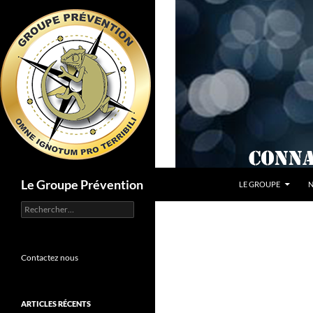
Aller
au
contenu
Recherche
Le Groupe Prévention
LE GROUPE
N
Rechercher :
Contactez nous
ARTICLES RÉCENTS