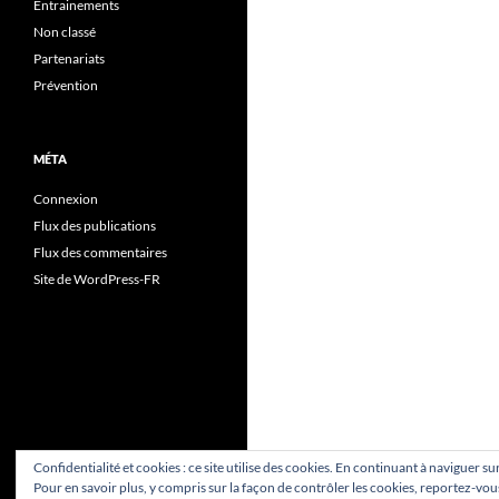
Entrainements
Non classé
Partenariats
Prévention
MÉTA
Connexion
Flux des publications
Flux des commentaires
Site de WordPress-FR
Confidentialité et cookies : ce site utilise des cookies. En continuant à naviguer su
Pour en savoir plus, y compris sur la façon de contrôler les cookies, reportez-vous 