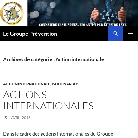
Aller
au
contenu
Recherche
Le Groupe Prévention
MENU
PRINCI
Archives de catégorie : Action internationale
ACTION INTERNATIONALE
,
PARTENARIATS
ACTIONS
INTERNATIONALES
4 AVRIL 2018
Dans le cadre des actions internationales du Groupe