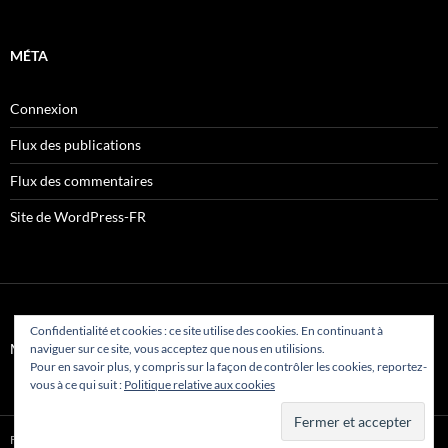
MÉTA
Connexion
Flux des publications
Flux des commentaires
Site de WordPress-FR
Confidentialité et cookies : ce site utilise des cookies. En continuant à
Mentions légales
naviguer sur ce site, vous acceptez que nous en utilisions.
Pour en savoir plus, y compris sur la façon de contrôler les cookies, reportez-
vous à ce qui suit :
Politique relative aux cookies
Fièrement propulsé par WordPress