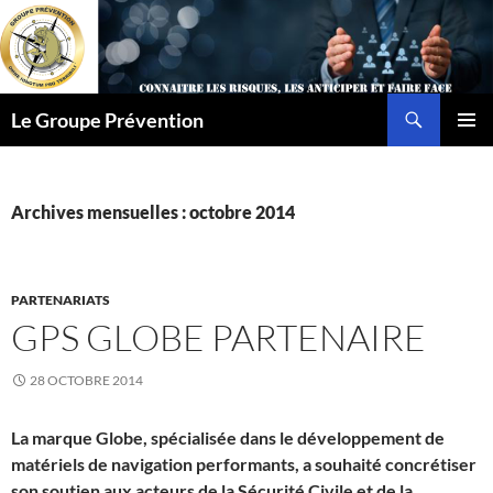
Aller
au
contenu
Recherche
Le Groupe Prévention
MENU
PRINCI
Archives mensuelles : octobre 2014
PARTENARIATS
GPS GLOBE PARTENAIRE
28 OCTOBRE 2014
La marque Globe, spécialisée dans le développement de
matériels de navigation performants, a souhaité concrétiser
son soutien aux acteurs de la Sécurité Civile et de la