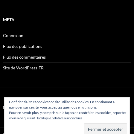
MÉTA
Connexion
Flux des publications
Flux des commentaires
Site de WordPress-FR
Confidentialité et cookies : ce site utilise des cookies. En continuant à
Mentions légales
naviguer sur ce site, vous acceptez que nous en utilisions.
Pour en savoir plus, y compris sur la façon de contrôler les cookies, reportez-
vous à ce qui suit :
Politique relative aux cookies