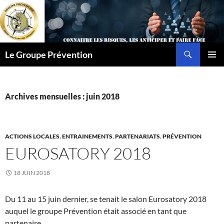
Aller
au
contenu
Recherche
Le Groupe Prévention
MENU
PRINCI
Archives mensuelles : juin 2018
ACTIONS LOCALES
,
ENTRAINEMENTS
,
PARTENARIATS
,
PRÉVENTION
EUROSATORY 2018
18 JUIN 2018
Du 11 au 15 juin dernier, se tenait le salon Eurosatory 2018
auquel le groupe Prévention était associé en tant que
partenaire.